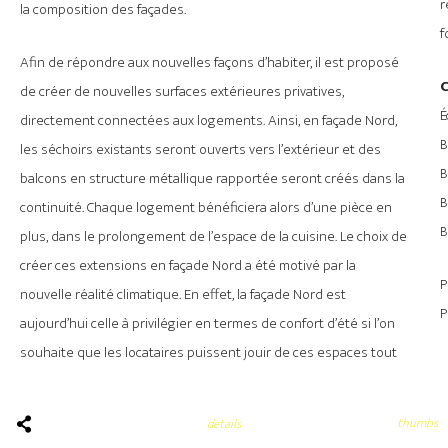
r
la composition des façades.
f
Afin de répondre aux nouvelles façons d’habiter, il est proposé
de créer de nouvelles surfaces extérieures privatives,
É
directement connectées aux logements. Ainsi, en façade Nord,
B
les séchoirs existants seront ouverts vers l’extérieur et des
B
balcons en structure métallique rapportée seront créés dans la
B
continuité. Chaque logement bénéficiera alors d’une pièce en
B
plus, dans le prolongement de l’espace de la cuisine. Le choix de
créer ces extensions en façade Nord a été motivé par la
P
nouvelle réalité climatique. En effet, la façade Nord est
P
aujourd’hui celle à privilégier en termes de confort d’été si l’on
souhaite que les locataires puissent jouir de ces espaces tout
thumbs
details