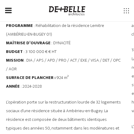
PROGRAMME
: Réhabilitation de la résidence Lemitre
a
(AMBÉRIEU-EN-BUGEY 01)
c
MAÎTRISE D’OUVRAGE
: DYNACITÉ
T
BUDGET
:
3 100 000 €
€ HT
L
MISSION
: DIA / APS / APD / PRO / ACT / EXE / VISA / DET / OPC
r
/ AOR
e
SURFACE DE PLANCHER :
924 m²
s
ANNÉE
: 2024-2028
e
L’opération porte sur la restructuration lourde de 32 logements
h
sociaux d’une résidence située à Ambérieu-en-Bugey. La
v
résidence est composée de deux bâtiments identiques
L
typiques des années 50, notamment dans les modénatures et