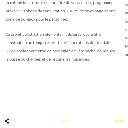
maintenir leur activité et leur offre de services). Le programme
n
prévoit 150 places de consultation, 700 m² de rayonnage et une
p
zone de bureaux pour le personnel.
b
t
Ce projet, construit en éléments modulaires, devra être
r
construit en un temps record. La préfabrications des modules
a
3D en atelier permettra de privilégier la filière sèche, de réduire
m
la durée du chantier, et de réduire les nuisances.
thumbs
details