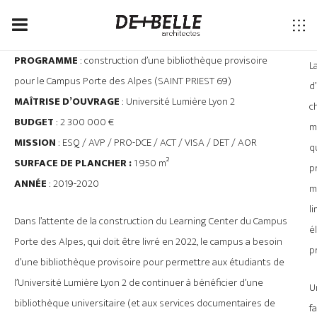
PROGRAMME
: construction d’une bibliothèque provisoire
L
pour le Campus Porte des Alpes (SAINT PRIEST 69)
d
MAÎTRISE D’OUVRAGE
: Université Lumière Lyon 2
ch
BUDGET
: 2 300 000 €
m
MISSION
: ESQ / AVP / PRO-DCE / ACT / VISA / DET / AOR
q
SURFACE DE PLANCHER :
1 950 m²
p
ANNÉE
: 2019-2020
m
l
Dans l’attente de la construction du Learning Center du Campus
é
Porte des Alpes, qui doit être livré en 2022, le campus a besoin
p
d’une bibliothèque provisoire pour permettre aux étudiants de
l’Université Lumière Lyon 2 de continuer à bénéficier d’une
U
bibliothèque universitaire (et aux services documentaires de
f